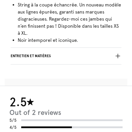
String à la coupe échancrée. Un nouveau modèle
aux lignes épurées, garanti sans marques
disgracieuses. Regardez-moi ces jambes qui
n’en finissent pas ! Disponible dans les tailles XS
à XL.
Noir intemporel et iconique.
ENTRETIEN ET MATIÈRES
Ne pas blanchir
Lavage professionnel exclu
Séchage à la machine exclu
30°C Programme modéré
°
30
Repassage exclu
2.5
Coton:8%, Polyamide:72%, Elasthanne:20%
Out of 2 reviews
5/5
4/5