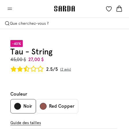
Que cherchez-vous ?
-40%
Tau - String
45,00 $
27,00 $
2.5/5
2 avis
Couleur
Noir
Red Copper
Guide des tailles