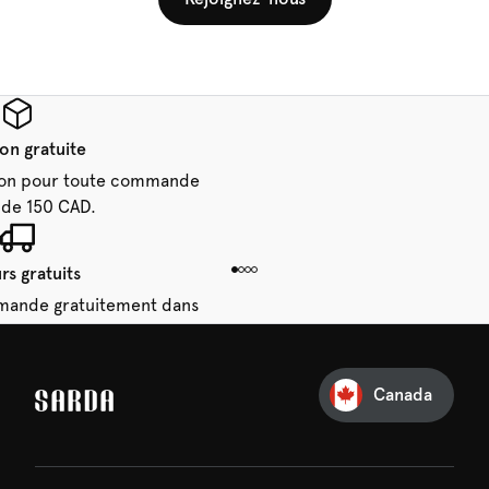
son gratuite
aison pour toute commande
 de 150 CAD.
rs gratuits
mande gratuitement dans
28 jours.
Canada
e première commande
e manquez rien de SARDA —
ction vous attend déjà !