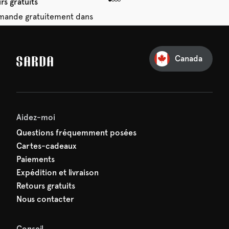
rs gratuits
mande gratuitement dans
28 jours.
Canada
e première commande
e manquez rien de SARDA —
ction vous attend déjà !
Aidez-moi
Questions fréquemment posées
Cartes-cadeaux
Paiements
Expédition et livraison
Retours gratuits
Nous contacter
Conseil