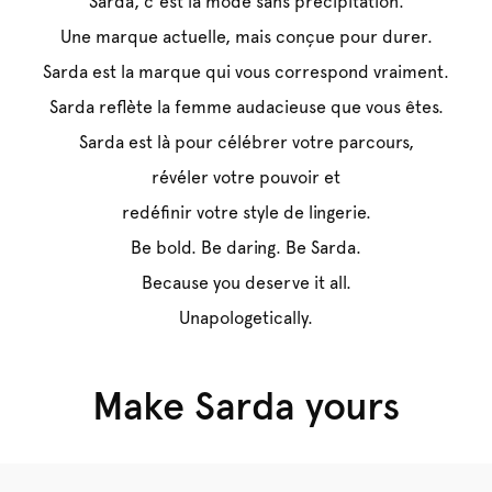
Sarda, c'est la mode sans précipitation.
Une marque actuelle, mais conçue pour durer.
Sarda est la marque qui vous correspond vraiment.
Sarda reflète la femme audacieuse que vous êtes.
Sarda est là pour célébrer votre parcours,
révéler votre pouvoir et
redéfinir votre style de lingerie.
Be bold. Be daring. Be Sarda.
SOUTIENS-
Because you deserve it all.
Unapologetically.
GORGE
SLIPS
Make Sarda yours
Acheter maintenant
Acheter maintenant