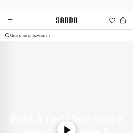
✉ -10 % sur votre première commande
💳 Les droits et taxes sont inclus
Que cherchez-vous ?
Prêt à redéfinir votre
jeu de lingerie ?