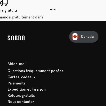
rs gratuits
mande gratuitement dans
28 jours.
Canada
e première commande
e manquez rien de SARDA —
ction vous attend déjà !
Aidez-moi
Questions fréquemment posées
Cartes-cadeaux
Paiements
Expédition et livraison
Retours gratuits
Nous contacter