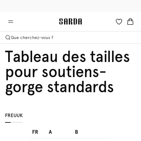
✉ -10 % sur votre première commande
💳 Les droits et taxes sont inclus
Que cherchez-vous ?
Tableau des tailles
pour soutiens-
gorge standards
FR
EU
UK
FR
A
B