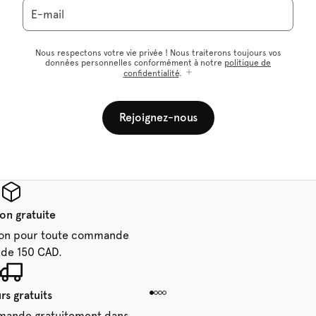
E-mail
Nous respectons votre vie privée ! Nous traiterons toujours vos
données personnelles conformément à notre
politique de
confidentialité
.
Rejoignez-nous
son gratuite
aison pour toute commande
 de 150 CAD.
rs gratuits
mande gratuitement dans