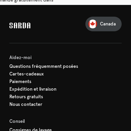
28 jours.
Canada
e première commande
e manquez rien de SARDA —
ction vous attend déjà !
Aidez-moi
Questions fréquemment posées
Cartes-cadeaux
Paiements
Expédition et livraison
Retours gratuits
Nous contacter
Conseil
Consignes de lavage