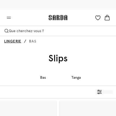
✉ -10 % sur votre première commande
💳 Les droits et taxes sont inclus
Que cherchez-vous ?
LINGERIE
BAS
Slips
Bas
Tanga