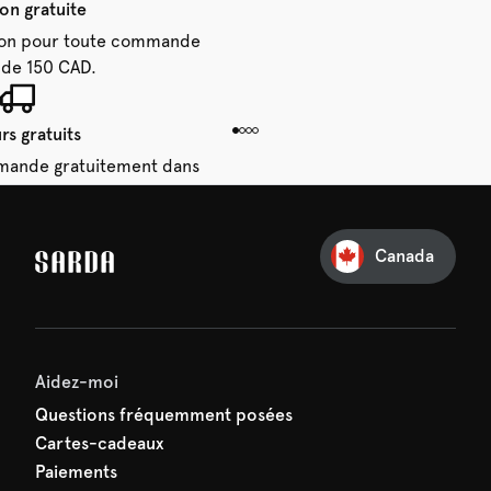
son gratuite
aison pour toute commande
 de 150 CAD.
rs gratuits
mande gratuitement dans
28 jours.
Canada
e première commande
e manquez rien de SARDA —
ction vous attend déjà !
Aidez-moi
Questions fréquemment posées
Cartes-cadeaux
Paiements