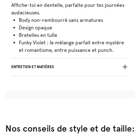
Affiche-toi en dentelle, parfaite pour tes journées
audacieuses.
Body non-rembourré sans armatures
Design opaque
Bretelles en tulle
Funky Violet : le mélange parfait entre mystère
et romantisme, entre puissance et punch.
ENTRETIEN ET MATIÈRES
45% Les fils recyclés
Ne pas blanchir
Lavage professionnel exclu
Séchage à la machine exclu
30°C Programme modéré
°
30
Repassage exclu
Coton:6%, Polyamide:73%, Elasthanne:21%
Nos conseils de style et de taille: