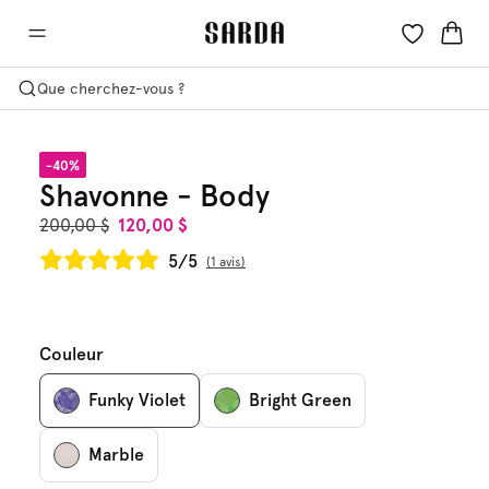
Que cherchez-vous ?
-40%
Shavonne - Body
200,00 $
120,00 $
5/5
1 avis
Couleur
Funky Violet
Bright Green
Marble