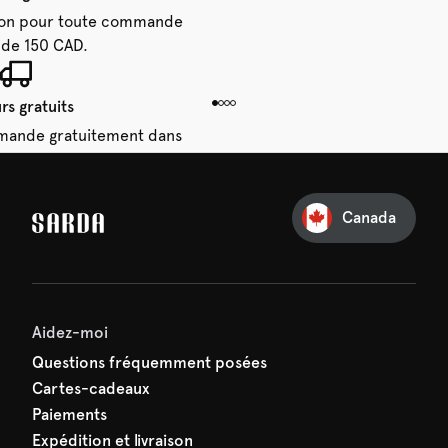
aison pour toute commande
 de 150 CAD.
rs gratuits
mande gratuitement dans
28 jours.
Canada
e première commande
e manquez rien de SARDA —
ction vous attend déjà !
Aidez-moi
Questions fréquemment posées
Cartes-cadeaux
Paiements
Expédition et livraison