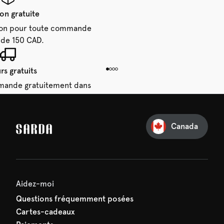
son gratuite
aison pour toute commande
 de 150 CAD.
rs gratuits
mande gratuitement dans
28 jours.
Canada
e première commande
e manquez rien de SARDA —
ction vous attend déjà !
Aidez-moi
Questions fréquemment posées
Cartes-cadeaux