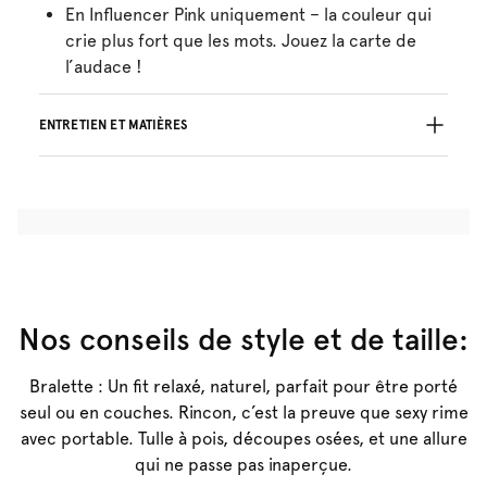
En Influencer Pink uniquement – la couleur qui
crie plus fort que les mots. Jouez la carte de
l’audace !
ENTRETIEN ET MATIÈRES
32% Les fils recyclés
Ne pas blanchir
Lavage professionnel exclu
Séchage à la machine exclu
Lavage à la main
Repassage exclu
Polyamide:72%, Elasthanne:28%
Nos conseils de style et de taille:
Bralette : Un fit relaxé, naturel, parfait pour être porté
seul ou en couches. Rincon, c’est la preuve que sexy rime
avec portable. Tulle à pois, découpes osées, et une allure
qui ne passe pas inaperçue.