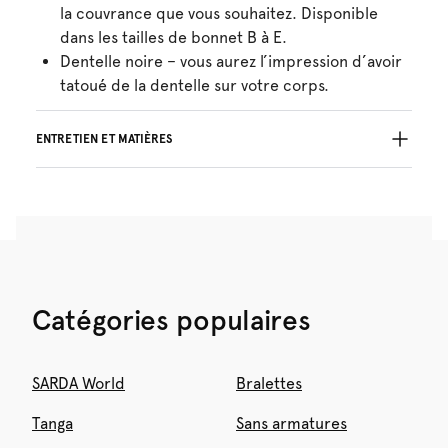
la couvrance que vous souhaitez. Disponible
dans les tailles de bonnet B à E.
Dentelle noire – vous aurez l’impression d’avoir
tatoué de la dentelle sur votre corps.
ENTRETIEN ET MATIÈRES
Ne pas blanchir
Lavage professionnel exclu
Séchage à la machine exclu
Lavage à la main
Repassage exclu
Polyamide:55%, Polyester:39%, Elasthanne:6%
Catégories populaires
SARDA World
Bralettes
Tanga
Sans armatures