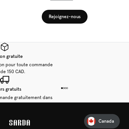
Rejoignez-nous
son gratuite
aison pour toute commande
 de 150 CAD.
rs gratuits
mande gratuitement dans
28 jours.
Canada
e première commande