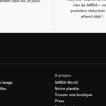
ement dans les 28 jours.
rien de SARDA — vo
première réduction 
attend déjà !
A propos
 lavage
SARDA World
lles
Notre planète
Trouver une boutique
Press