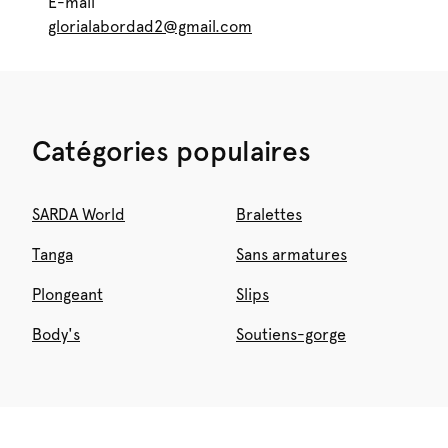
E-mail
glorialabordad2@gmail.com
Catégories populaires
SARDA World
Bralettes
Tanga
Sans armatures
Plongeant
Slips
Body's
Soutiens-gorge