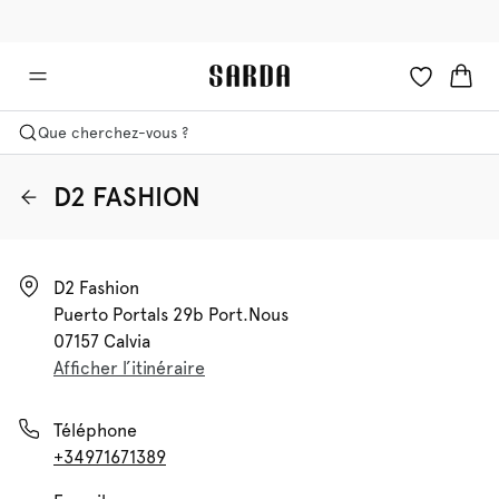
✉ -10 % sur votre première commande
💳 Les droits et taxes sont inclus
Que cherchez-vous ?
D2 FASHION
D2 Fashion

Puerto Portals 29b Port.nous

07157 Calvia
Afficher l’itinéraire
Téléphone
+34971671389