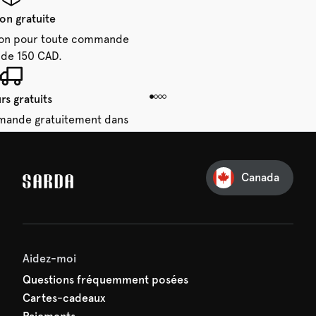
son gratuite
aison pour toute commande
 de 150 CAD.
rs gratuits
mande gratuitement dans
28 jours.
Canada
e première commande
e manquez rien de SARDA —
ction vous attend déjà !
Aidez-moi
Questions fréquemment posées
Cartes-cadeaux