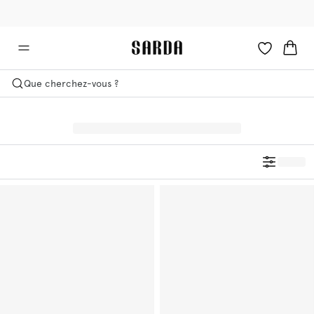
✉ -10 % sur votre première commande
💳 Les droits et taxes sont inclus
Que cherchez-vous ?