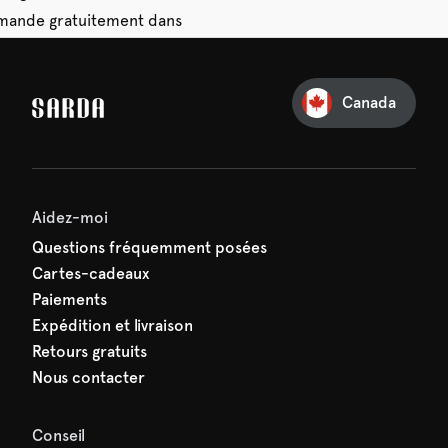
mande gratuitement dans
28 jours.
Canada
e première commande
e manquez rien de SARDA —
ction vous attend déjà !
Aidez-moi
Questions fréquemment posées
Cartes-cadeaux
Paiements
Expédition et livraison
Retours gratuits
Nous contacter
Conseil