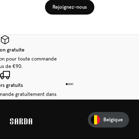
Rejoignez-nous
son gratuite
aison pour toute commande
us de €90.
rs gratuits
mande gratuitement dans
 14 jours.
Belgique
e première commande
e manquez rien de SARDA —
ction vous attend déjà !