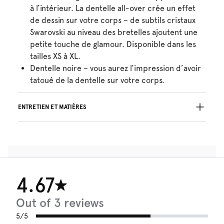
à l’intérieur. La dentelle all-over crée un effet
de dessin sur votre corps – de subtils cristaux
Swarovski au niveau des bretelles ajoutent une
petite touche de glamour. Disponible dans les
tailles XS à XL.
Dentelle noire – vous aurez l’impression d’avoir
tatoué de la dentelle sur votre corps.
ENTRETIEN ET MATIÈRES
Ne pas blanchir
Lavage professionnel exclu
Séchage à la machine exclu
Lavage à la main
Repassage exclu
4.67
Polyamide:90%, Elasthanne:10%
Out of 3 reviews
5/5