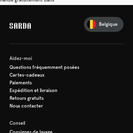
 14 jours.
Belgique
e première commande
e manquez rien de SARDA —
ction vous attend déjà !
Aidez-moi
Questions fréquemment posées
Cartes-cadeaux
Paiements
Expédition et livraison
Retours gratuits
Nous contacter
Conseil
Consignes de lavage