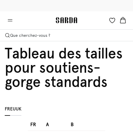
✉ -10 % sur votre première commande
🚚 Livraison gratuite à partir de €90
Que cherchez-vous ?
Tableau des tailles
pour soutiens-
gorge standards
FR
EU
UK
FR
A
B