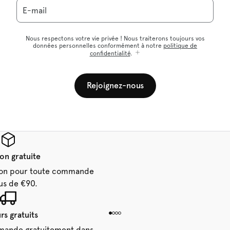
E-mail
Nous respectons votre vie privée ! Nous traiterons toujours vos
données personnelles conformément à notre
politique de
confidentialité
.
Rejoignez-nous
son gratuite
aison pour toute commande
us de €90.
rs gratuits
mande gratuitement dans