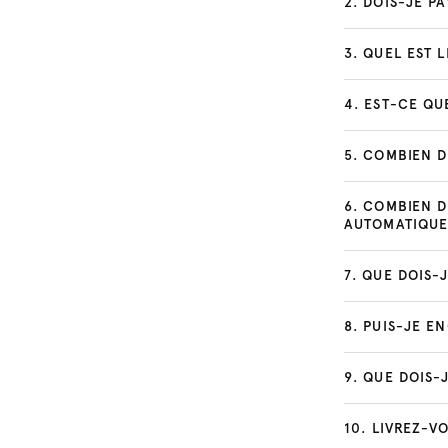
2
.
DOIS-JE PA
3
.
QUEL EST L
4
.
EST-CE QU
5
.
COMBIEN DE
6
.
COMBIEN D
AUTOMATIQUE 
7
.
QUE DOIS-J
8
.
PUIS-JE E
9
.
QUE DOIS-J
10
.
LIVREZ-VO