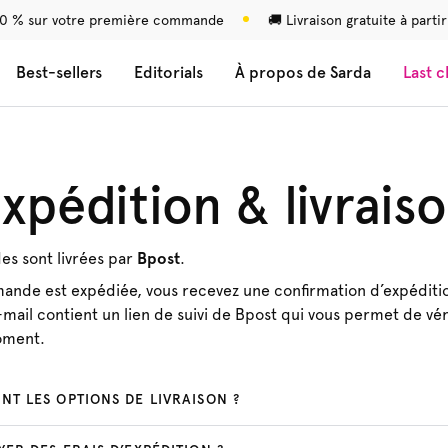
0 % sur votre première commande
🚚 Livraison gratuite à parti
Best-sellers
Editorials
À propos de Sarda
Last 
xpédition & livrais
s sont livrées par
Bpost
.
nde est expédiée, vous recevez une confirmation d’expéditio
mail contient un lien de suivi de Bpost qui vous permet de véri
moment.
NT LES OPTIONS DE LIVRAISON ?