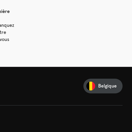
mière
manquez
tre
vous
Belgique