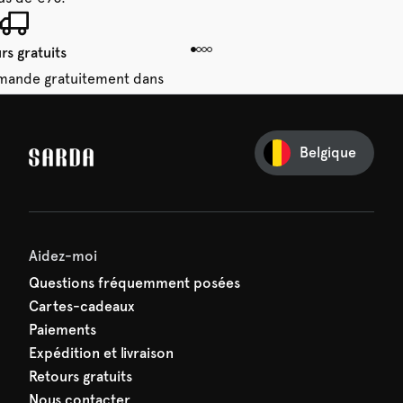
rs gratuits
mande gratuitement dans
 14 jours.
Belgique
e première commande
e manquez rien de SARDA —
ction vous attend déjà !
Aidez-moi
Questions fréquemment posées
Cartes-cadeaux
Paiements
Expédition et livraison
Retours gratuits
Nous contacter