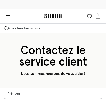
✉ -10 % sur votre première commande
🚚 Livraison gratuite à partir de €90
Que cherchez-vous ?
Contactez le
service client
Nous sommes heureux de vous aider!
Prénom