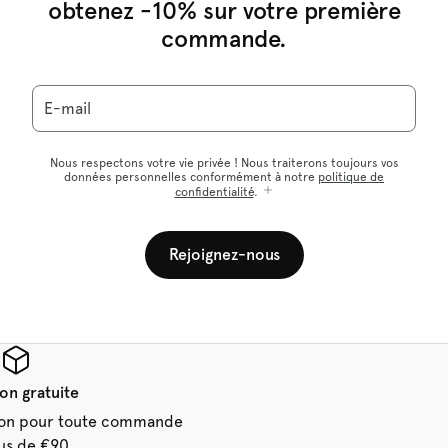
obtenez -10% sur votre première
commande.
E-mail
Nous respectons votre vie privée ! Nous traiterons toujours vos
données personnelles conformément à notre
politique de
confidentialité
.
Rejoignez-nous
son gratuite
aison pour toute commande
us de €90.