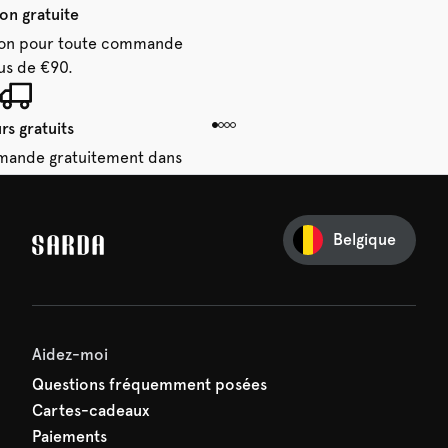
son gratuite
aison pour toute commande
us de €90.
rs gratuits
mande gratuitement dans
 14 jours.
Belgique
e première commande
e manquez rien de SARDA —
ction vous attend déjà !
Aidez-moi
Questions fréquemment posées
Cartes-cadeaux
Paiements