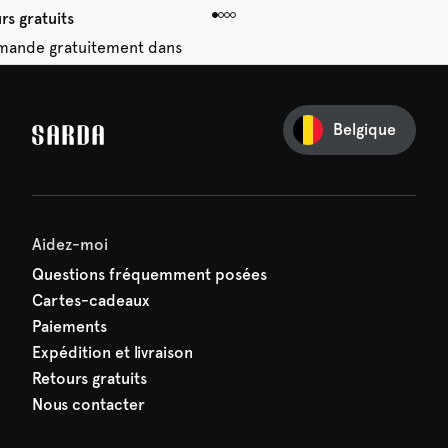
rs gratuits
mande gratuitement dans
 14 jours.
Belgique
e première commande
e manquez rien de SARDA —
ction vous attend déjà !
Aidez-moi
Questions fréquemment posées
Cartes-cadeaux
Paiements
Expédition et livraison
Retours gratuits
Nous contacter