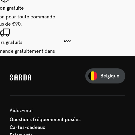
son gratuite
aison pour toute commande
us de €90.
rs gratuits
mande gratuitement dans
 14 jours.
Belgique
e première commande
e manquez rien de SARDA —
ction vous attend déjà !
Aidez-moi
Questions fréquemment posées
Cartes-cadeaux