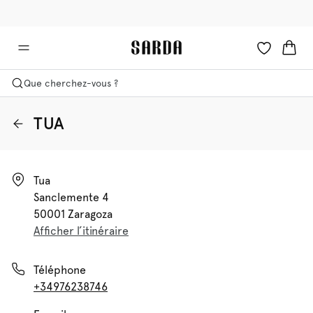
✉ -10 % sur votre première commande
🚚 Livraison gratuite à partir de €90
Que cherchez-vous ?
TUA
Tua

Sanclemente 4

50001 Zaragoza
Afficher l’itinéraire
Téléphone
+34976238746