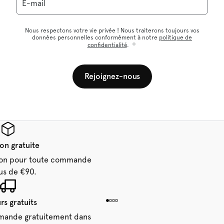
E-mail
Nous respectons votre vie privée ! Nous traiterons toujours vos
données personnelles conformément à notre
politique de
confidentialité
.
Rejoignez-nous
son gratuite
aison pour toute commande
us de €90.
rs gratuits
mande gratuitement dans