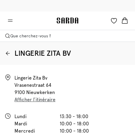
✉ -10 % sur votre première commande
🚚 Livraison gratuite à partir de €90
Que cherchez-vous ?
LINGERIE ZITA BV
Lingerie Zita Bv

Vrasenestraat 64

9100 Nieuwkerken
Afficher l’itinéraire
Lundi
13:30 - 18:00
Mardi
10:00 - 18:00
Mercredi
10:00 - 18:00