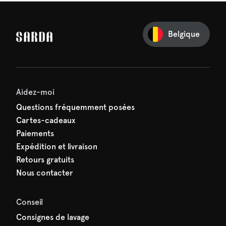
 14 jours.
Belgique
e première commande
e manquez rien de SARDA —
ction vous attend déjà !
Aidez-moi
Questions fréquemment posées
Cartes-cadeaux
Paiements
Expédition et livraison
Retours gratuits
Nous contacter
Conseil
Consignes de lavage