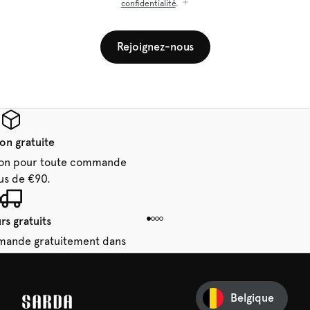
confidentialité
.
Rejoignez-nous
son gratuite
aison pour toute commande
us de €90.
rs gratuits
mande gratuitement dans
 14 jours.
Belgique
e première commande