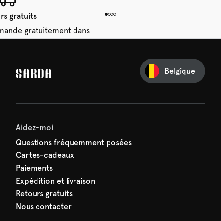
rs gratuits
mande gratuitement dans
 14 jours.
Belgique
e première commande
e manquez rien de SARDA —
ction vous attend déjà !
Aidez-moi
Questions fréquemment posées
Cartes-cadeaux
Paiements
Expédition et livraison
Retours gratuits
Nous contacter