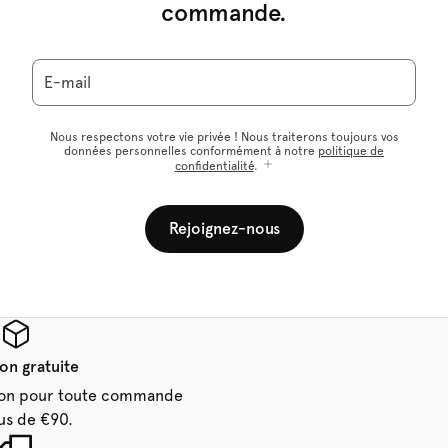
commande.
E-mail
Nous respectons votre vie privée ! Nous traiterons toujours vos
données personnelles conformément à notre
politique de
confidentialité
.
Rejoignez-nous
son gratuite
aison pour toute commande
us de €90.