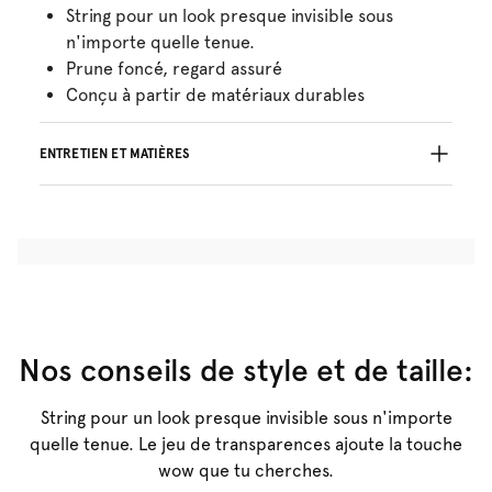
String pour un look presque invisible sous
n'importe quelle tenue.
Prune foncé, regard assuré
Conçu à partir de matériaux durables
ENTRETIEN ET MATIÈRES
74% Les fils recyclés
Ne pas blanchir
Lavage professionnel exclu
Séchage à la machine exclu
30°C Programme modéré
°
30
Repassage exclu
Coton:25%, Polyamide:60%, Elasthanne:15%
Nos conseils de style et de taille:
String pour un look presque invisible sous n'importe
quelle tenue. Le jeu de transparences ajoute la touche
wow que tu cherches.