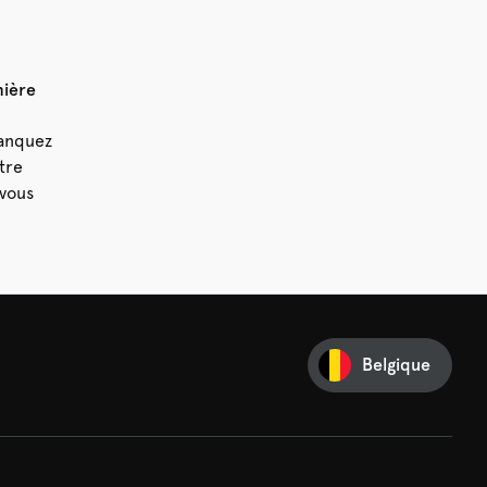
mière
manquez
tre
vous
Belgique