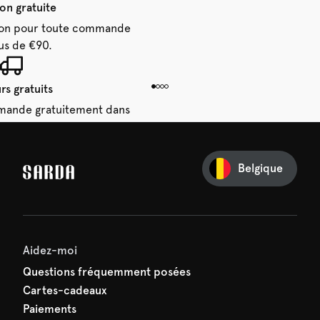
son gratuite
aison pour toute commande
us de €90.
rs gratuits
mande gratuitement dans
 14 jours.
Belgique
e première commande
e manquez rien de SARDA —
ction vous attend déjà !
Aidez-moi
Questions fréquemment posées
Cartes-cadeaux
Paiements