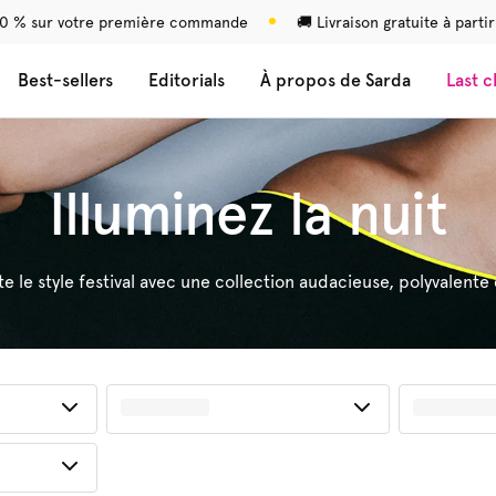
0 % sur votre première commande
🚚 Livraison gratuite à parti
Best-sellers
Editorials
À propos de Sarda
Last 
Illuminez la nuit
 le style festival avec une collection audacieuse, polyvalent