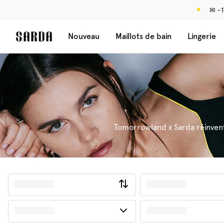
✉ -1
Nouveau
Maillots de bain
Lingerie
Tomorrowland x Sarda réinvente