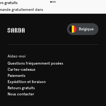
rs gratuits
mande gratuitement dans
 14 jours.
Belgique
e première commande
e manquez rien de SARDA —
ction vous attend déjà !
Aidez-moi
Questions fréquemment posées
Cartes-cadeaux
Paiements
Expédition et livraison
Retours gratuits
Nous contacter