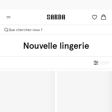
✉ -10 % sur votre première commande
🚚 Livraison gratuite à partir de €90
Que cherchez-vous ?
Nouvelle lingerie