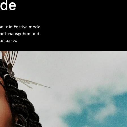
ode
on, die Festivalmode
ear hinausgehen und
terparty.