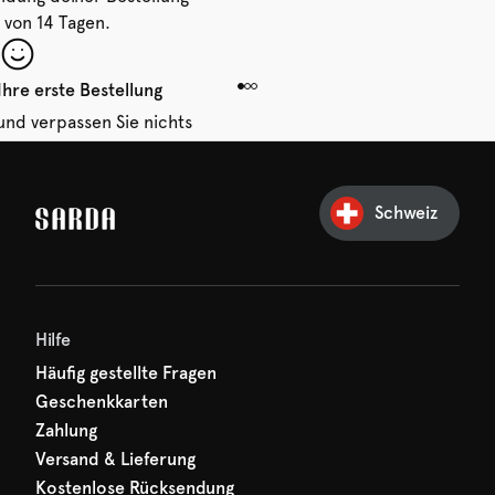
 von 14 Tagen.
Ihre erste Bestellung
und verpassen Sie nichts
hr erster Rabatt wartet
n auf Sie!
Schweiz
Hilfe
Häufig gestellte Fragen
Geschenkkarten
Zahlung
Versand & Lieferung
Kostenlose Rücksendung