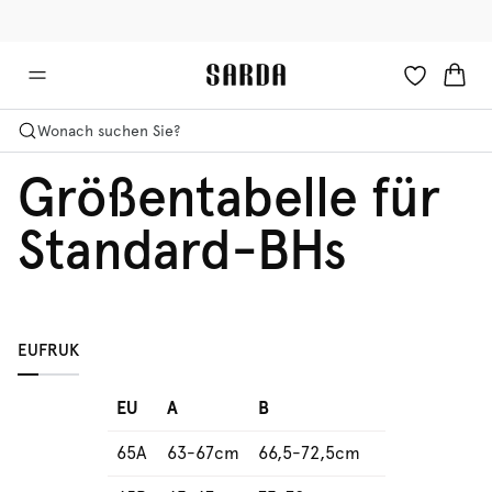
✉ Erhalten Sie 10% Rabatt auf Ihre erste Bestellung!
🚚 Kostenlose Lieferung ab 150 CHF
Wonach suchen Sie?
Größentabelle für
Standard-BHs
EU
FR
UK
EU
A
B
65A
63-67cm
66,5-72,5cm