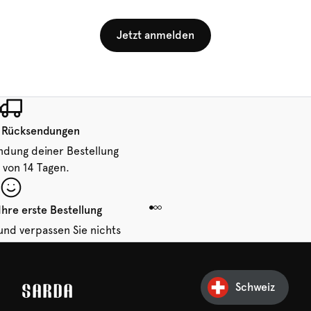
Jetzt anmelden
 Rücksendungen
ndung deiner Bestellung
 von 14 Tagen.
Ihre erste Bestellung
und verpassen Sie nichts
hr erster Rabatt wartet
n auf Sie!
Schweiz