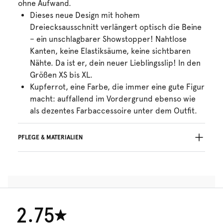
ohne Aufwand.
Dieses neue Design mit hohem
Dreiecksausschnitt verlängert optisch die Beine
– ein unschlagbarer Showstopper! Nahtlose
Kanten, keine Elastiksäume, keine sichtbaren
Nähte. Da ist er, dein neuer Lieblingsslip! In den
Größen XS bis XL.
Kupferrot, eine Farbe, die immer eine gute Figur
macht: auffallend im Vordergrund ebenso wie
als dezentes Farbaccessoire unter dem Outfit.
PFLEGE & MATERIALIEN
Nicht bleichen
Keine professionelle Reinigung
Nicht im Wäschetrockner trocknen
30°C Schonwaschgang
°
30
Nicht bügein
2.75
Baumwolle:7%, Polyamid:73%, Elasthan:20%