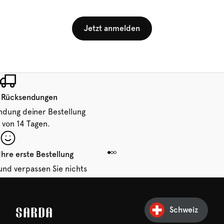
Jetzt anmelden
 Rücksendungen
ndung deiner Bestellung
 von 14 Tagen.
Ihre erste Bestellung
und verpassen Sie nichts
hr erster Rabatt wartet
n auf Sie!
Schweiz