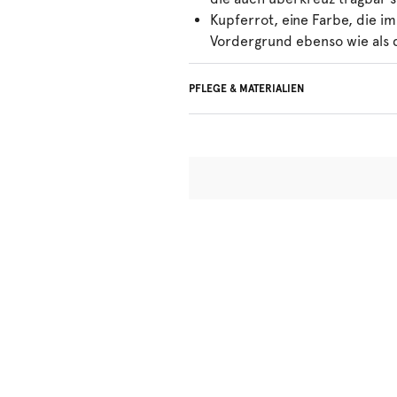
Kupferrot, eine Farbe, die i
Vordergrund ebenso wie als 
PFLEGE & MATERIALIEN
Nicht bleichen
Keine professionelle Reinigu
Nicht im Wäschetrockner tr
30°C Schonwaschgang
°
30
Nicht bügein
Polyamid:77%, Elasthan:23%