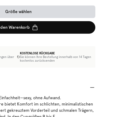
Größe wählen
 den Warenkorb
KOSTENLOSE RÜCKGABE
ungen über
Sie können Ihre Bestellung innerhalb von 14 Tagen
kostenlos zurücksenden
Einfachheit—sexy, ohne Aufwand.
e bietet Komfort im schlichten, minimalistischen
niert gekreuztem Vorderteil und schmalen Trägern,
ind. In den Cupgrößen B bis E.