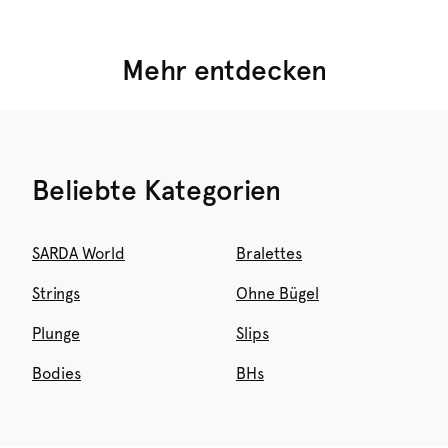
Dessous
Bademode
Ready to wear
Jetzt kaufen
Jetzt kaufen
Jetzt shoppen
Mehr entdecken
Beliebte Kategorien
SARDA World
Bralettes
Strings
Ohne Bügel
Plunge
Slips
Bodies
BHs