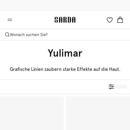
✉ Erhalten Sie 10% Rabatt auf Ihre erste Bestellung!
🚚 Kostenlose Lieferung ab 150 CHF
Wonach suchen Sie?
Yulimar
Grafische Linien zaubern starke Effekte auf die Haut.