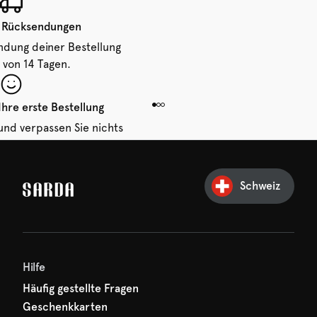
 Rücksendungen
ndung deiner Bestellung
 von 14 Tagen.
Ihre erste Bestellung
und verpassen Sie nichts
hr erster Rabatt wartet
n auf Sie!
Schweiz
Hilfe
Häufig gestellte Fragen
Geschenkkarten