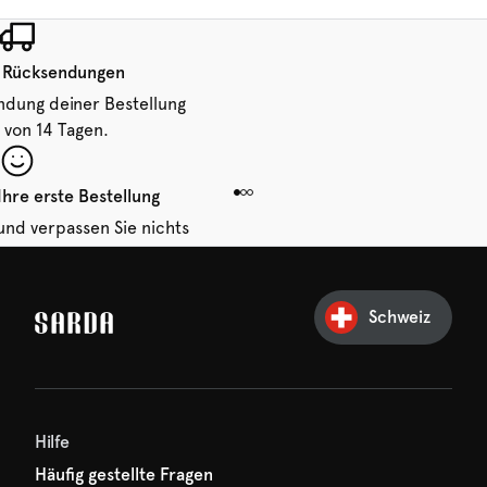
 Rücksendungen
ndung deiner Bestellung
 von 14 Tagen.
Ihre erste Bestellung
und verpassen Sie nichts
hr erster Rabatt wartet
n auf Sie!
Schweiz
Hilfe
Häufig gestellte Fragen