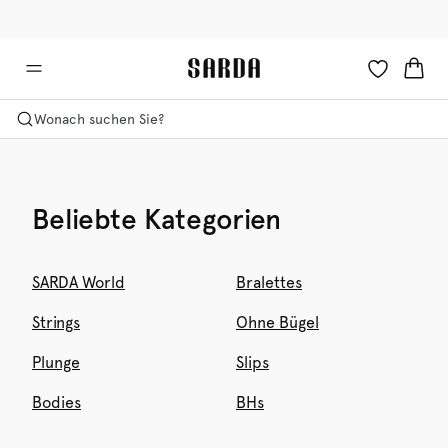
✉ Erhalten Sie 10% Rabatt auf Ihre erste Bestellung!
🚚 Kostenlose Lieferung ab 150 CHF
Wonach suchen Sie?
Beliebte Kategorien
SARDA World
Bralettes
Strings
Ohne Bügel
Plunge
Slips
Bodies
BHs