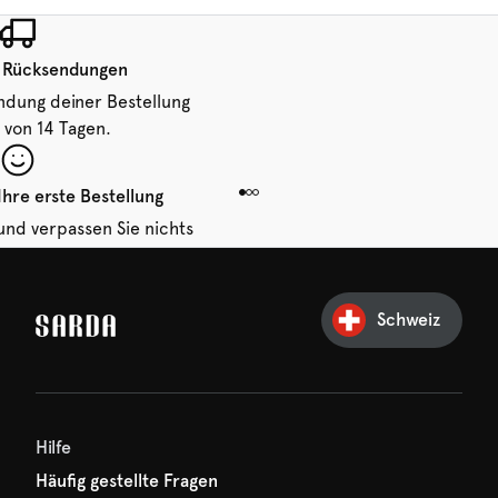
 Rücksendungen
ndung deiner Bestellung
 von 14 Tagen.
Ihre erste Bestellung
und verpassen Sie nichts
hr erster Rabatt wartet
n auf Sie!
Schweiz
Hilfe
Häufig gestellte Fragen