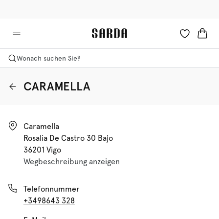
✉ Erhalten Sie 10% Rabatt auf Ihre erste Bestellung!
🚚 Kostenlose Lieferung ab 150 CHF
Wonach suchen Sie?
CARAMELLA
Caramella

Rosalia De Castro 30 Bajo

36201 Vigo
Wegbeschreibung anzeigen
Telefonnummer
+3498643 328