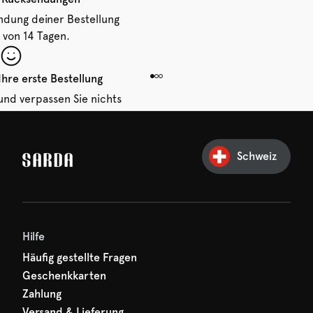
ndung deiner Bestellung
 von 14 Tagen.
Ihre erste Bestellung
und verpassen Sie nichts
hr erster Rabatt wartet
n auf Sie!
Schweiz
Hilfe
Häufig gestellte Fragen
Geschenkkarten
Zahlung
Versand & Lieferung