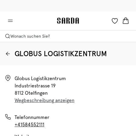
✉ Erhalten Sie 10% Rabatt auf Ihre erste Bestellung!
🚚 Kostenlose Lieferung ab 150 CHF
Wonach suchen Sie?
GLOBUS LOGISTIKZENTRUM
Globus Logistikzentrum

Industriestrasse 19

8112 Otelfingen
Wegbeschreibung anzeigen
Telefonnummer
+41584552111