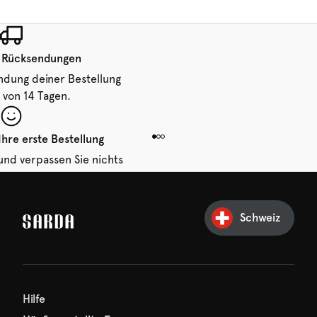
 Rücksendungen
ndung deiner Bestellung
 von 14 Tagen.
Ihre erste Bestellung
und verpassen Sie nichts
hr erster Rabatt wartet
n auf Sie!
Schweiz
Hilfe