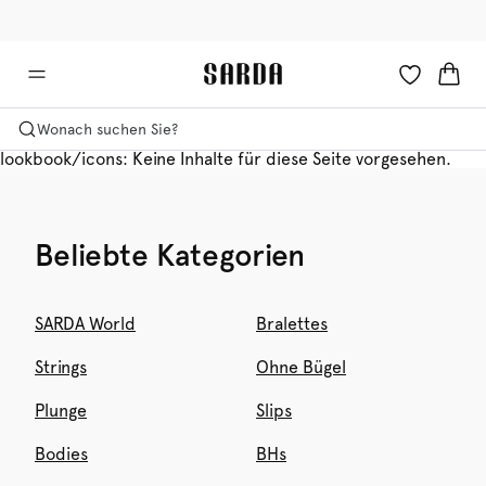
✉ Erhalten Sie 10% Rabatt auf Ihre erste Bestellung!
🚚 Kostenlose Lieferung ab 150 CHF
Wonach suchen Sie?
lookbook/icons: Keine Inhalte für diese Seite vorgesehen.
Beliebte Kategorien
SARDA World
Bralettes
Strings
Ohne Bügel
Plunge
Slips
Bodies
BHs