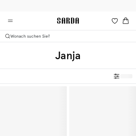
✉ Erhalten Sie 10% Rabatt auf Ihre erste Bestellung!
🚚 Kostenlose Lieferung ab 150 CHF
Wonach suchen Sie?
Janja