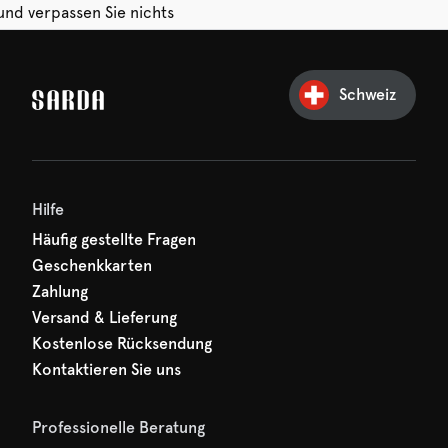
und verpassen Sie nichts
hr erster Rabatt wartet
n auf Sie!
Schweiz
Hilfe
Häufig gestellte Fragen
Geschenkkarten
Zahlung
Versand & Lieferung
Kostenlose Rücksendung
Kontaktieren Sie uns
Professionelle Beratung