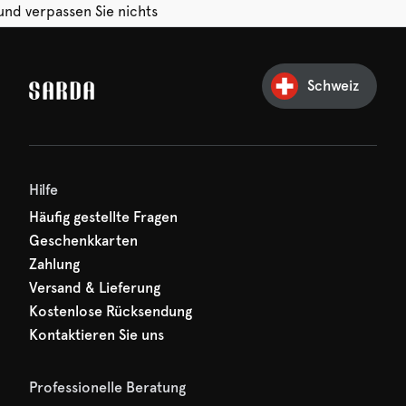
und verpassen Sie nichts
hr erster Rabatt wartet
n auf Sie!
Schweiz
Hilfe
Häufig gestellte Fragen
Geschenkkarten
Zahlung
Versand & Lieferung
Kostenlose Rücksendung
Kontaktieren Sie uns
Professionelle Beratung