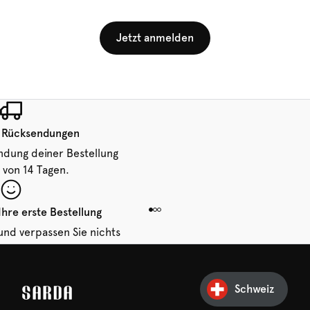
Jetzt anmelden
 Rücksendungen
ndung deiner Bestellung
 von 14 Tagen.
Ihre erste Bestellung
und verpassen Sie nichts
hr erster Rabatt wartet
n auf Sie!
Schweiz