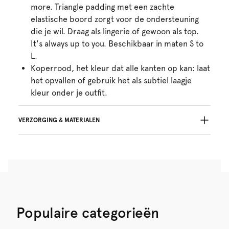
more. Triangle padding met een zachte
elastische boord zorgt voor de ondersteuning
die je wil. Draag als lingerie of gewoon als top.
It's always up to you. Beschikbaar in maten S to
L.
Koperrood, het kleur dat alle kanten op kan: laat
het opvallen of gebruik het als subtiel laagje
kleur onder je outfit.
VERZORGING & MATERIALEN
Niet bleken
Geen professionele reiniging
Niet trommeldrogen
30°C beperkt programma
°
30
Niet strijken
Katoen:2%, Polyamide:54%, Polyester:29%,
Populaire categorieën
Elastaan:15%