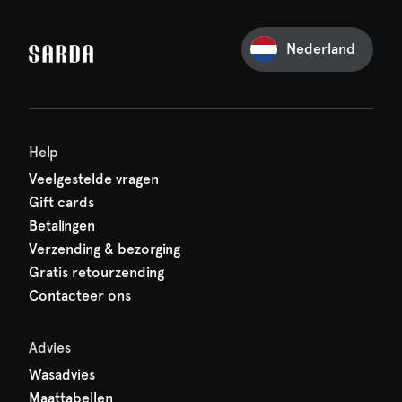
je eerste bestelling
Nederland
iets van SARDA — je eerste
acht al op je!
Help
Veelgestelde vragen
Gift cards
Betalingen
Verzending & bezorging
Gratis retourzending
Contacteer ons
Advies
Wasadvies
Maattabellen