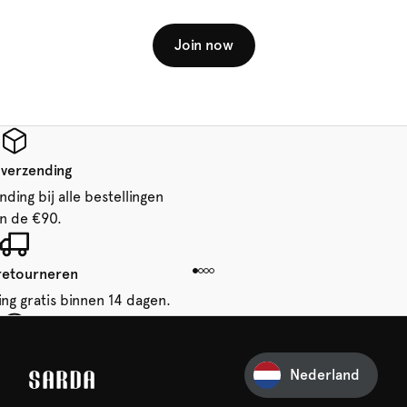
Join now
 verzending
ding bij alle bestellingen
n de €90.
 retourneren
ing gratis binnen 14 dagen.
je eerste bestelling
Nederland
iets van SARDA — je eerste
acht al op je!