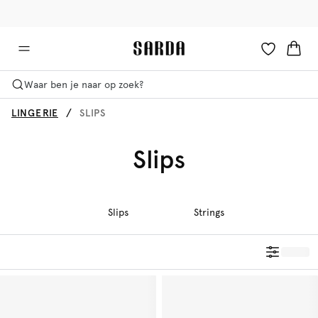
✉ Krijg 10% korting op je eerste bestelling!
🚚 Gratis bezorging boven €90
Waar ben je naar op zoek?
LINGERIE
SLIPS
Slips
Slips
Strings