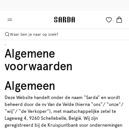
✉ Krijg 10% korting op je eerste bestelling!
🚚 Gratis bezorging boven €90
Waar ben je naar op zoek?
.
Algemene
voorwaarden
Algemeen
Deze Website handelt onder de naam “Sarda” en wordt
beheerd door de nv Van de Velde (hierna “ons”/ “onze”/
“wij”/ “de Verkoper”), met maatschappelijke zetel te
Lageweg 4, 9260 Schellebelle, België. Wij zijn
geregistreerd bij de Kruispuntbank voor ondernemingen