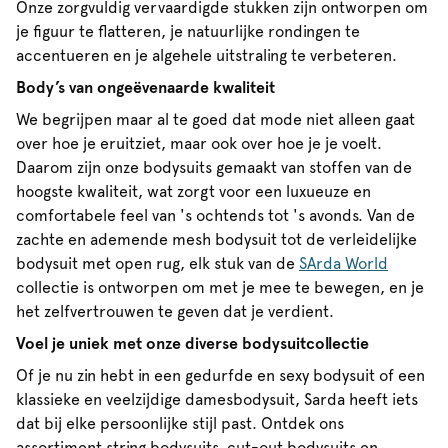
Onze zorgvuldig vervaardigde stukken zijn ontworpen om
je figuur te flatteren, je natuurlijke rondingen te
accentueren en je algehele uitstraling te verbeteren.
Body’s van ongeëvenaarde kwaliteit
We begrijpen maar al te goed dat mode niet alleen gaat
over hoe je eruitziet, maar ook over hoe je je voelt.
Daarom zijn onze bodysuits gemaakt van stoffen van de
hoogste kwaliteit, wat zorgt voor een luxueuze en
comfortabele feel van 's ochtends tot 's avonds. Van de
zachte en ademende mesh bodysuit tot de verleidelijke
bodysuit met open rug, elk stuk van de
SArda World
collectie is ontworpen om met je mee te bewegen, en je
het zelfvertrouwen te geven dat je verdient.
Voel je uniek met onze diverse bodysuitcollectie
Of je nu zin hebt in een gedurfde en sexy bodysuit of een
klassieke en veelzijdige damesbodysuit, Sarda heeft iets
dat bij elke persoonlijke stijl past. Ontdek ons
assortiment string bodysuits, cut-out bodysuits en