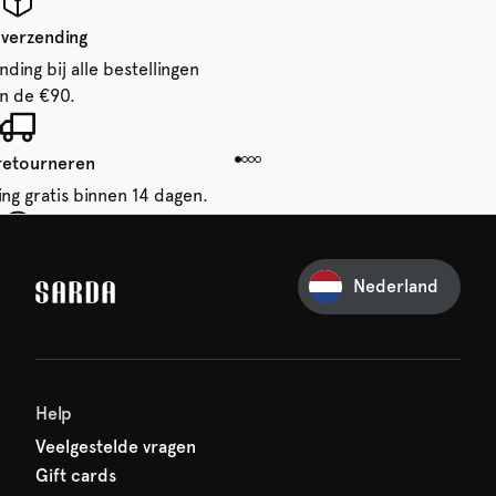
 verzending
ding bij alle bestellingen
n de €90.
 retourneren
ing gratis binnen 14 dagen.
je eerste bestelling
Nederland
iets van SARDA — je eerste
acht al op je!
Help
Veelgestelde vragen
Gift cards