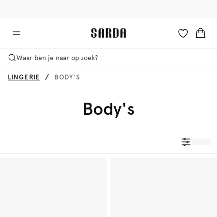
✉ Krijg 10% korting op je eerste bestelling!
🚚 Gratis bezorging boven €90
Waar ben je naar op zoek?
LINGERIE
BODY'S
Body's