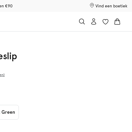
ven €90
Vind een boetiek
eslip
en
t Green