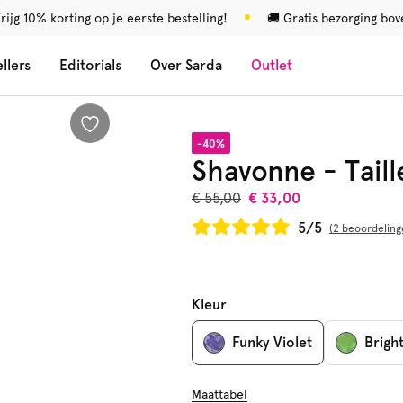
rijg 10% korting op je eerste bestelling!
🚚 Gratis bezorging bo
llers
Editorials
Over Sarda
Outlet
-40%
Shavonne - Taill
€ 55,00
€ 33,00
5/5
2 beoordeling
Kleur
Funky Violet
Brigh
Maattabel