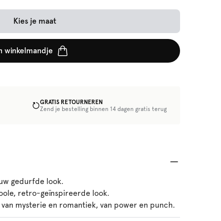
Kies je maat
n winkelmandje
GRATIS RETOURNEREN
Zend je bestelling binnen 14 dagen gratis terug
ouw gedurfde look.
oole, retro-geïnspireerde look.
x van mysterie en romantiek, van power en punch.