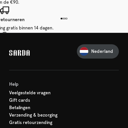
n de €90.
 retourneren
ing gratis binnen 14 dagen.
je eerste bestelling
Nederland
iets van SARDA — je eerste
acht al op je!
Help
Veelgestelde vragen
Gift cards
Betalingen
Verzending & bezorging
Gratis retourzending