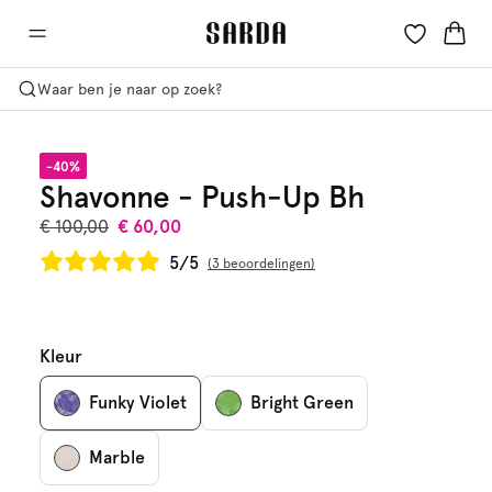
Waar ben je naar op zoek?
-40%
Shavonne - Push-Up Bh
€ 100,00
€ 60,00
5/5
3 beoordelingen
Kleur
Funky Violet
Bright Green
Marble