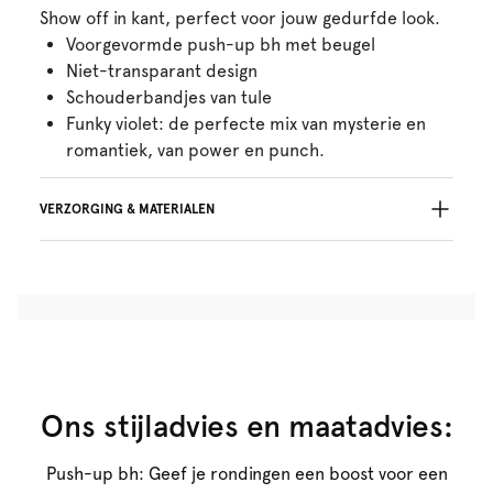
Show off in kant, perfect voor jouw gedurfde look.
Voorgevormde push-up bh met beugel
Niet-transparant design
Schouderbandjes van tule
Funky violet: de perfecte mix van mysterie en
romantiek, van power en punch.
VERZORGING & MATERIALEN
Niet bleken
Geen professionele reiniging
Niet trommeldrogen
30°C beperkt programma
°
30
Niet strijken
Katoen:13%, Polyamide:34%, Polyester:44%,
Elastaan:9%
Ons stijladvies en maatadvies:
Push-up bh: Geef je rondingen een boost voor een