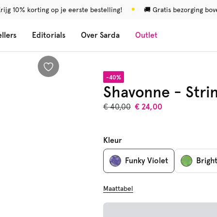
rijg 10% korting op je eerste bestelling!
🚚 Gratis bezorging bo
llers
Editorials
Over Sarda
Outlet
-40%
Shavonne - Stri
€ 40,00
€ 24,00
Kleur
Funky Violet
Brigh
Maattabel