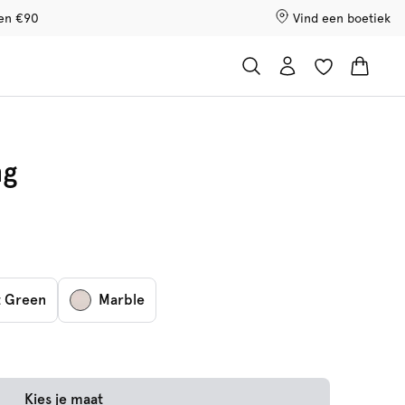
ven €90
Vind een boetiek
ng
t Green
Marble
Kies je maat