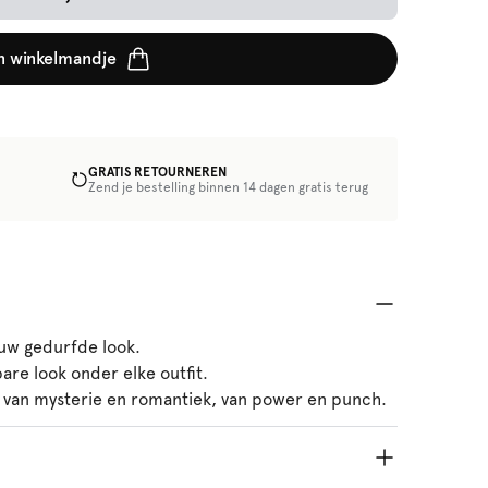
n winkelmandje
GRATIS RETOURNEREN
Zend je bestelling binnen 14 dagen gratis terug
ouw gedurfde look.
bare look onder elke outfit.
x van mysterie en romantiek, van power en punch.