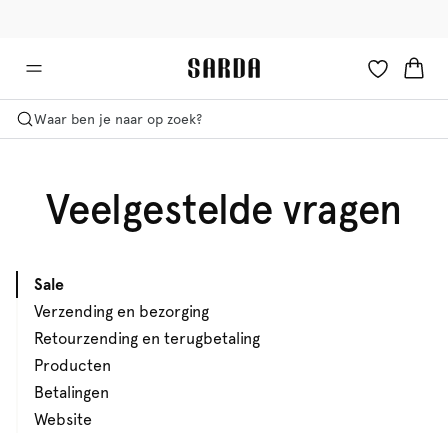
✉ Krijg 10% korting op je eerste bestelling!
🚚 Gratis bezorging boven €90
Waar ben je naar op zoek?
Veelgestelde vragen
Sale
Verzending en bezorging
Retourzending en terugbetaling
Producten
Betalingen
Website