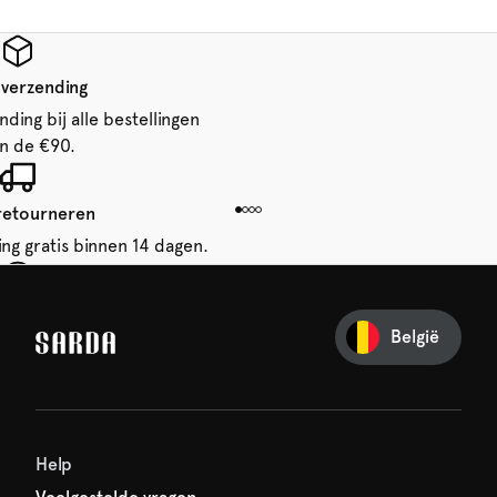
 verzending
ding bij alle bestellingen
n de €90.
 retourneren
ing gratis binnen 14 dagen.
je eerste bestelling
België
iets van SARDA — je eerste
acht al op je!
Help