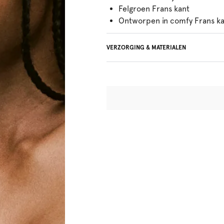
Felgroen Frans kant
Ontworpen in comfy Frans k
VERZORGING & MATERIALEN
Niet bleken
Geen professionele reiniging
Niet trommeldrogen
30°C beperkt programma
°
30
Niet strijken
Polyamide:82%, Elastaan:18%