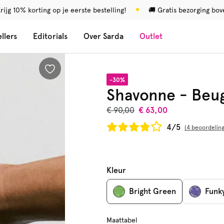
rijg 10% korting op je eerste bestelling!
🚚 Gratis bezorging bo
llers
Editorials
Over Sarda
Outlet
-30%
Shavonne - Beu
€ 90,00
€ 63,00
4/5
4 beoordelin
Kleur
Bright Green
Funky
Maattabel