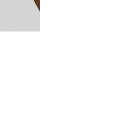
Ons stijladvies en maatadvies:
 Diepe V voor een onmisbare, gedurfde decolleté-look. Show o
perfect voor jouw gedurfde look.