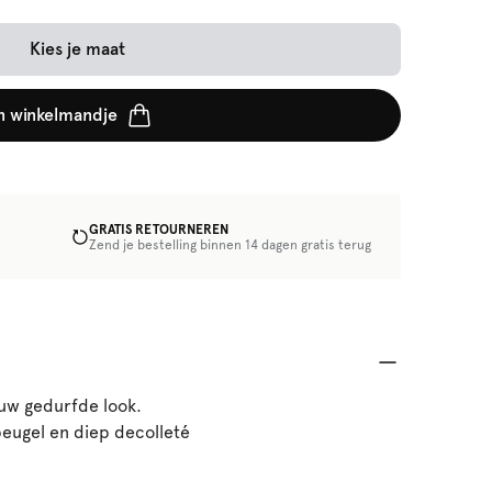
Kies je maat
n winkelmandje
GRATIS RETOURNEREN
Zend je bestelling binnen 14 dagen gratis terug
ouw gedurfde look.
eugel en diep decolleté