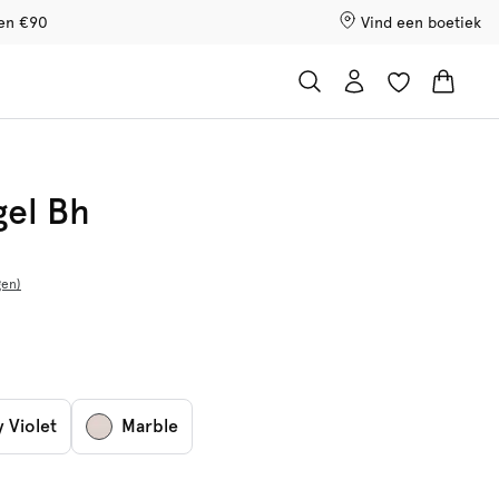
ven €90
Vind een boetiek
gel Bh
gen
 Violet
Marble