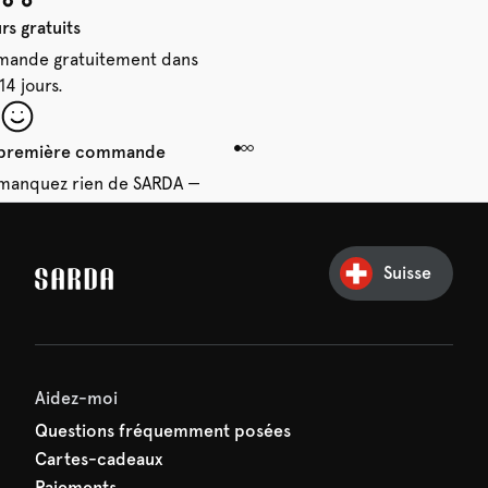
rs gratuits
mande gratuitement dans
 14 jours.
e première commande
e manquez rien de SARDA —
ction vous attend déjà !
Suisse
Aidez-moi
Questions fréquemment posées
Cartes-cadeaux
Paiements