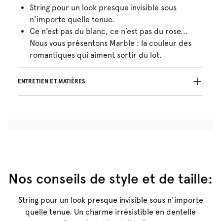
String pour un look presque invisible sous
n'importe quelle tenue.
Ce n’est pas du blanc, ce n’est pas du rose...
Nous vous présentons Marble : la couleur des
romantiques qui aiment sortir du lot.
ENTRETIEN ET MATIÈRES
54% Les fils recyclés
Ne pas blanchir
Lavage professionnel exclu
Séchage à la machine exclu
30°C Programme modéré
°
30
Repassage exclu
Coton:10%, Polyamide:68%, Elasthanne:22%
Nos conseils de style et de taille:
String pour un look presque invisible sous n'importe
quelle tenue. Un charme irrésistible en dentelle