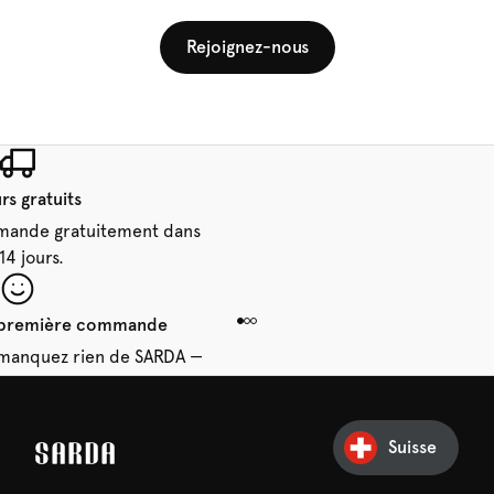
Rejoignez-nous
rs gratuits
mande gratuitement dans
 14 jours.
e première commande
e manquez rien de SARDA —
ction vous attend déjà !
Suisse